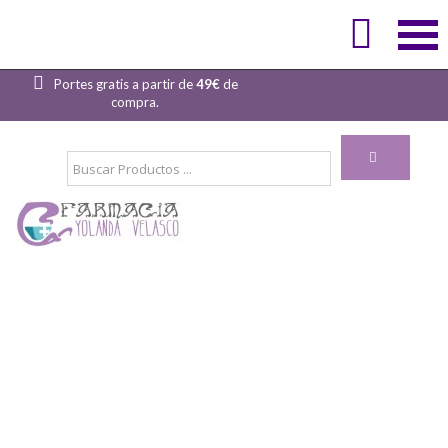
Bienvenidos !
INICIAR SESIÓN

¿Tienes dudas? Llámanos al
923220738
ó
684748274
.
Portes gratis a partir de
49€
de
compra.
PLANTILLAS
ORTOPEDIA