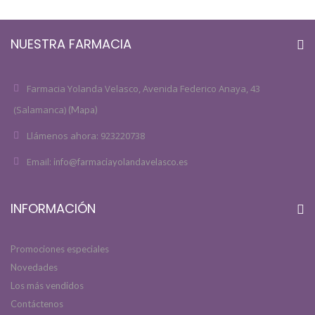
NUESTRA FARMACIA
Farmacia Yolanda Velasco, Avenida Federico Anaya, 43
(Salamanca)
(Mapa)
Llámenos ahora:
923220738
Email:
info@farmaciayolandavelasco.es
INFORMACIÓN
Promociones especiales
Novedades
Los más vendidos
Contáctenos